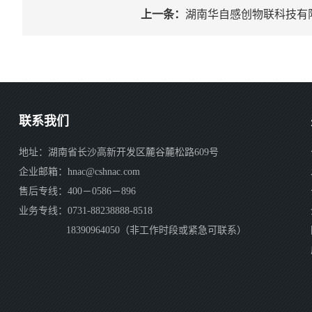
上一条：
湖南华自感创物联科技有
联系我们
地址：湖南省长沙高新开发区麓谷麓松路609号
企业邮箱：hnac@cshnac.com
售后专线：400－0586－896
业务专线：0731-88238888-8518
18390964050（非工作时段或紧急可联系）