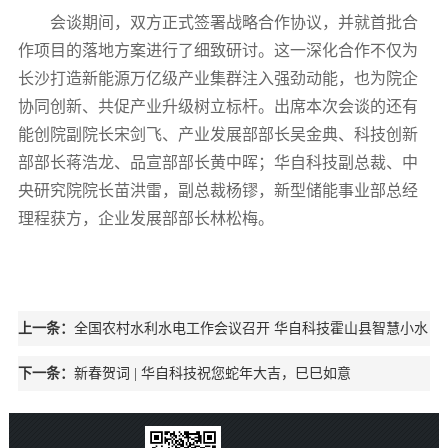
会谈期间，双方正式签署战略合作协议，并就首批合
作项目的落地方案进行了细致研讨。这一深化合作不仅为
长沙打造新能源万亿级产业集群注入强劲动能，也为院企
协同创新、共促产业升级树立标杆。出席本次会谈的还有
能创院副院长宋剑飞、产业发展部部长吴金典、科技创新
部部长蒋浩龙、品宣部部长黄中晖；华自科技副总裁、中
央研究院院长苗洪雷，副总裁杨镠，新型储能事业部总经
理程获方，企业发展部部长林松梅。
上一条：
全国农村水利水电工作会议召开 华自科技霍山县智慧小水
电集控中心引领水电新变革
下一条：
新春贺词 | 华自科技祝您蛇年大吉，巳巳如意