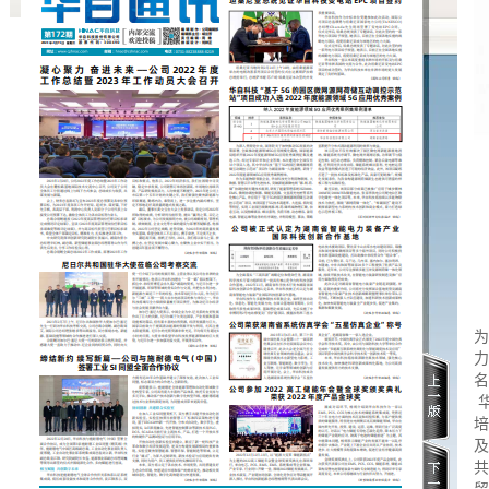
为
力
名
华
培
及
共