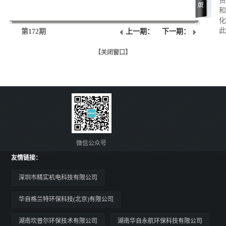
贸
和
化
此
第172期
上一期：
下一期：
基
队
【关闭窗口】
集
微信公众号
友情链接：
深圳市精实机电科技有限公司
华自格兰特环保科技(北京)有限公司
湖南坎普尔环保技术有限公司
湖南华自永航环保科技有限公司