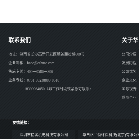
联系我们
关于华
地址：湖南省长沙高新开发区麓谷麓松路609号
公司介绍
企业邮箱：hnac@cshnac.com
发展历程
售后专线：400－0586－896
公司优势
业务专线：0731-88238888-8518
企业文化
18390964050（非工作时段或紧急可联系）
国际视野
成员企业
友情链接：
深圳市精实机电科技有限公司
华自格兰特环保科技(北京)有限公