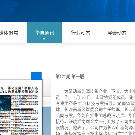
媒体聚焦
华自通讯
行业动态
展会动态
第171期 第一版
为带动新能源装备产业上下游、大中
链工作。4 月 20 日，市政协党组成员、
副
考察团莅临华自科技考察指导。湖
南省政
球，长沙高新区管委会副主任帅
军，长沙
陪同考察。华能自控集团总
裁汪晓兵、华
接待。
汪晓兵向刘金文一行汇报了公司主
设情况。他表示，公司作为长沙市新能
源
场，积极发挥自身技术优势及“链
主”企业