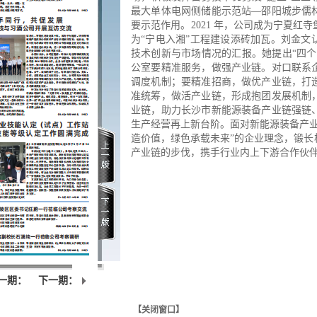
最大单体电网侧储能示范
站—邵阳城步儒
要示范作用。2021 年，
公司成为宁夏红寺
为“宁电入湘”工
程建设添砖加瓦。
刘金文
技术创新与市场情况的汇
报。她提出“四
公室要精准服务，做
强产业链。对口联系
调度机制；要精
准招商，做优产业链，打
准统筹，做活
产业链，形成抱团发展机制
业链，助
力长沙市新能源装备产业链强链
生产
经营再上新台阶。
面对新能源装备产
造价值，绿
色承载未来”的企业理念，锻长
产业链的
步伐，携手行业内上下游合作伙
一期：
下一期：
【关闭窗口】