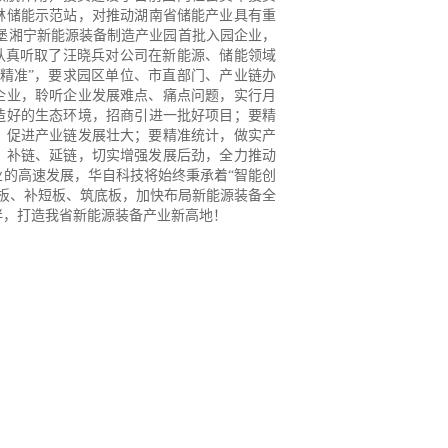
林储能示范站，对推动湖
南省储能产业具有重
堡湘宁新能源装备制造
产业园首批入园企业，
认真听取了汪晓兵对公司在新
能源、储能领域
个精准”，要求园区单位、
市直部门、产业链办
企业，聆听企业发展
难点、痛点问题，实行月
造好的生态环境，
招商引进一批好项目；要精
，促进产业链
发展壮大；要精准统计，做实产
、补链、
延链，切实增强发展后劲，全力推动
业的高速发展，华
自科技将始终秉承着“智能创
板、补短板、
筑底板，加快布局新能源装备全
伴，打造
我省新能源装备产业新高地！