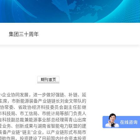
集团三十周年
小企业协同发展，进一步做好强链、补链、
延
主席，市新能源装备产业链链长刘金文
带队的
协常委、省政协经济科技委员会副
主任彭继
市科技局、市工信局、市统计局
等部门负责人
自科技副总裁兼能源事业部
总经理蒋青山出席
营
业务、创新成果与湖南省智能电力联盟的
建
装备产业链“链主”企业，以产业链形
式布局市
领航作用，投资建设了目前国内
社会资本投资