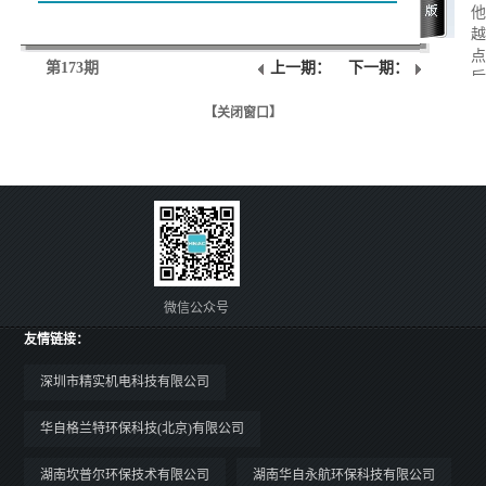
他
越
点
第173期
上一期：
下一期：
后
2
【关闭窗口】
司
动
看
再
部
华
许
小
微信公众号
友情链接：
深圳市精实机电科技有限公司
华自格兰特环保科技(北京)有限公司
湖南坎普尔环保技术有限公司
湖南华自永航环保科技有限公司