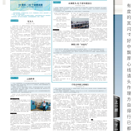
有
度
的
其
闪
“
好
中
飘
厚
心
线
请
头
作
理
方
自
得
行
已
都